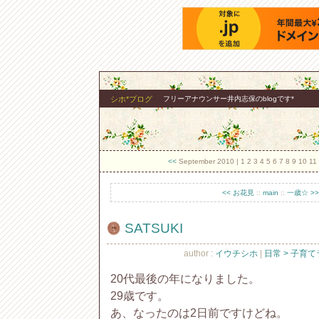
シホ*ブログ
フリーアナウンサー井内志保のblogです*
<<
September 2010
| 1 2 3 4 5 6 7 8 9 10 1
<< お花見
::
main
::
一歳☆ >>
SATSUKI
author :
イウチシホ
|
日常 > 子育
20代最後の年になりました。
29歳です。
あ、なったのは2日前ですけどね。