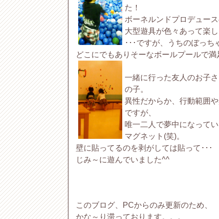
た！
ボーネルンドプロデュース
大型遊具が色々あって楽し
･･･ですが、うちのぼっち
どこにでもありそーなボールプールで満足
一緒に行った友人のお子さ
の子。
異性だからか、行動範囲や
ですが、
唯一二人で夢中になってい
マグネット(笑)。
壁に貼ってるのを剥がしては貼って･･･
じみ～に遊んでいました^^
このブログ、PCからのみ更新のため、
かな～り滞っております。。。