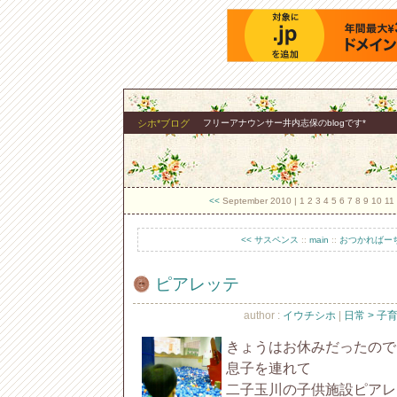
シホ*ブログ
フリーアナウンサー井内志保のblogです*
<<
September 2010
| 1 2 3 4 5 6 7 8 9 10 1
<< サスペンス
::
main
::
おつかればーち
ピアレッテ
author :
イウチシホ
|
日常 > 子
きょうはお休みだったので
息子を連れて
二子玉川の子供施設ピアレ