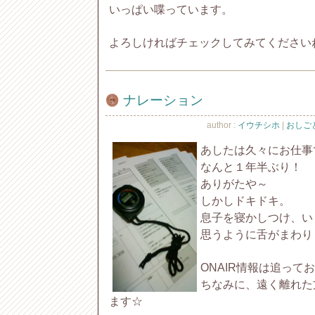
いっぱい喋っています。
よろしければチェックしてみてください
ナレーション
author :
イウチシホ
|
おしごと 
あしたは久々にお仕事
なんと１年半ぶり！
ありがたや～
しかしドキドキ。
息子を寝かしつけ、い
思うように舌がまわり
ONAIR情報は追って
ちなみに、遠く離れた
ます☆