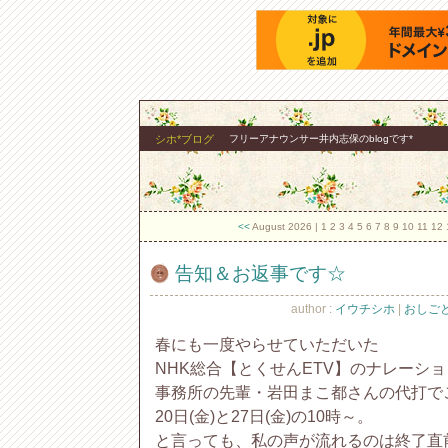
シホ*ブログ
フリーアナウンサー井内志保のblogです*
<<
August 2026
| 1 2 3 4 5
6
7 8 9 10 11 12 
告知＆お返事です☆
author :
イウチシホ
|
おしごと 
春にも一度やらせていただいた
NHK総合【とくせんETV】のナレーシ
事務所の先輩・岩田まこ都さんの代打で
20日(金)と27日(金)の10時～。
と言っても、私の声が流れるのは終了直