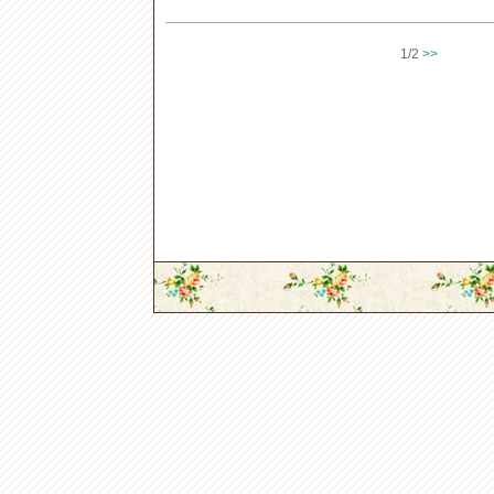
1/2
>>