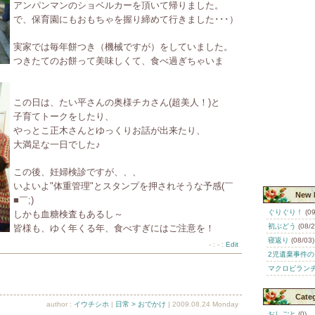
アンパンマンのショベルカーを頂いて帰りました。
で、保育園にもおもちゃを握り締めて行きました･･･）
実家では毎年餅つき（機械ですが）をしていました。
つきたてのお餅って美味しくて、食べ過ぎちゃいま
この日は、たい平さんの奥様チカさん(超美人！)と
子育てトークをしたり、
やっとこ正木さんとゆっくりお話が出来たり、
大満足な一日でした♪
この後、妊婦検診ですが、、、
いよいよ"体重管理"とスタンプを押されそうな予感(￣
New 
■￣;)
ぐりぐり！
(09
しかも血糖検査もあるし～
初ぶどう
(08/2
皆様も、ゆく年くる年、食べすぎにはご注意を！
寝返り
(08/03)
- : - :
Edit
2児遺棄事件の
マクロビラン
Cate
author :
イウチシホ
|
日常 > おでかけ
| 2009.08.24 Monday
おしごと
(0)