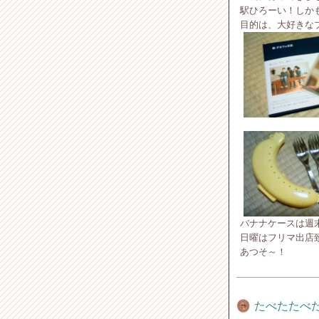
駅ひろーい！しか
目的は、大好きな
バナナケースは週
日曜はフリマ出店
あつそ～！
たべたたべ