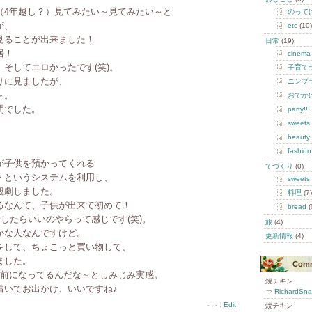
（4年越し？）見てみたい～見てみたい～と
のって
が、
etc
(10)
見ることが出来ました！
日常
(19)
居！
cinema
そしてエロかったです(笑)。
子育て
りに見ましたが、
ニンプ
～。
おでか
間でした。
party!!!
sweets
beauty
fashion
が子供を預かってくれる
てづくり
(0)
トというシステムを利用し、
sweets
観劇しました。
料理
(7)
るなんて、子供が出来て初めて！
bread
(
話したらいいのやらって感じです(笑)。
旅
(4)
かな人なんですけど。
更新情報
(4)
をして、ちょこっと買い物して、
ました。
Com
り前になってるんだな～としみじみ実感。
焼チキン
着いてお出かけ、いいですね♪
⇒
RichardSnal
- : - :
Edit
焼チキン