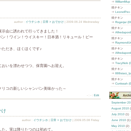
⇒
WilliamMup 
焼チキン
⇒
LeonelPex 
焼チキン
author :
イウチシホ
|
日常 > おでかけ
| 2009.06.24 Wednesday
⇒
Rogerjar (0
焼チキン
展示会に誘われて行ってきました！
⇒
Alfredapord
パン！ワイン！ウイスキー！日本酒！リキュール！ビー
焼チキン
⇒
RaymondUno
いただき、ほくほくです♪
焼チキン
⇒
Alfredapord
焼チキン
⇒
TracyNob (
においを漂わせつつ、保育園へお迎え。
焼チキン
⇒
888starz_ly
焼チキン
⇒
Curtissah (
クリコの新しいシャンパン美味かった～
- : - :
Edit
Arch
September 20
August 2010
(
かけ
July 2010
(1)
author :
イウチシホ
|
日常 > おでかけ
| 2009.05.08 Friday
June 2010
(1)
May 2010
(2)
した。実は降りたつのは初めて。