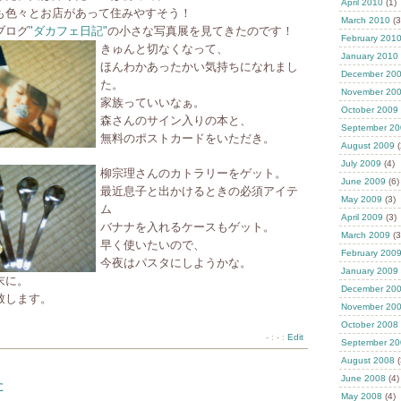
April 2010
(1)
も色々とお店があって住みやすそう！
March 2010
(3
ブログ
"ダカフェ日記"
の小さな写真展を見てきたのです！
February 201
きゅんと切なくなって、
January 2010
ほんわかあったかい気持ちになれまし
December 20
た。
November 20
家族っていいなぁ。
October 2009
森さんのサイン入りの本と、
September 20
無料のポストカードをいただき。
August 2009
(
July 2009
(4)
柳宗理さんのカトラリーをゲット。
June 2009
(6)
最近息子と出かけるときの必須アイテ
May 2009
(3)
ム
April 2009
(3)
バナナを入れるケースもゲット。
March 2009
(3
早く使いたいので、
February 200
今夜はパスタにしようかな。
January 2009
末に。
December 20
致します。
November 20
October 2008
- : - :
Edit
September 20
August 2008
(
June 2008
(4)
た
May 2008
(4)