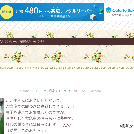
ナウンサー井内志保のblogです*
gust 2026
| 1 2 3 4 5
6
7 8 9 10 11 12 13 14 15 16 17 18 19 20 21 22 23 24 25 26 27 28 29 3
author :
イウチシホ
|
日常 > おでかけ
| 2009.12.28 Monday
たい平さんにお誘いいただいて、
ご自宅での餅つきに参戦してきました！
息子を連れてお邪魔したのですが、
お借りした救急車のおもちゃに夢中で、
肝心の餅つきには目もくれず･･･(-_-;)
↑携帯
（結局、このおもちゃと