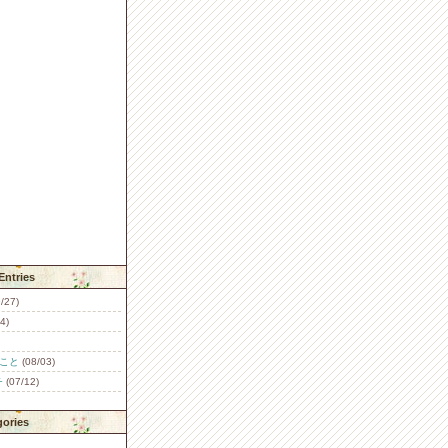
Entries
/27)
4)
こと
(08/03)
チ
(07/12)
gories