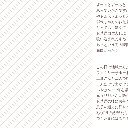
ずーっとずーっと
思っていたんです
やぁぁぁぁぁっと
郁代ちゃんのお芝
とっても可愛くて、
お芝居自体久しぶ
吸い込まれますね
あっという間の時
面白かった！
この日は地域の方
ファミリーサポー
旦那さんと二人で
二人だけで出かけ
いやはや･･･何を
元々旦那さんは静
お芝居の後にお茶
息子を迎えに行き
3人の生活が当た
でもたまには落ち