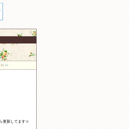
0 31
>>
から更新してます☆