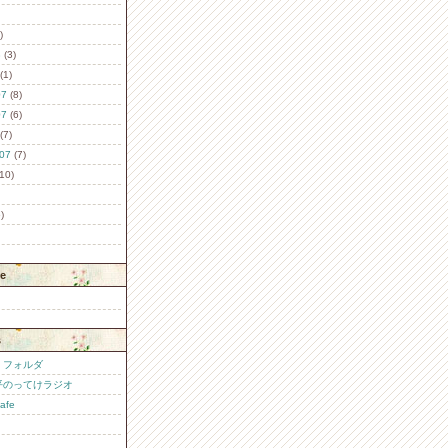
)
8
(3)
(1)
07
(8)
07
(6)
(7)
07
(7)
10)
)
le
s
・フォルダ
平のってけラジオ
cafe