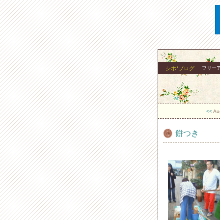
シホ*ブログ
フリーア
<<
Au
餅つき