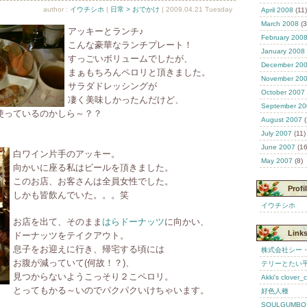
author :
イウチシホ
|
日常 > おでかけ
| 2009.04.21 Tuesday
April 2008
(11)
March 2008
(3
アッキーとランチ♪
February 200
こんな豪華なランチプレート！
January 2008
すっごいボリュームでしたが、
December 20
まぁもちろんペロリと頂きました。
November 20
サラダドレッシングが
October 2007
凄く美味しかったんだけど、
September 20
使っているのかしら～？？
August 2007
(
July 2007
(11)
June 2007
(16
白ワイン片手のアッキー。
May 2007
(8)
向かいに座る私はビールを頂きました。
このお店、お客さんは全員女性でした。
Profi
しかも皆飲んでいた。。。笑
イウチシホ
お店を出て、そのまま
はらドーナッツ
に向かい、
Link
ドーナッツをテイクアウト。
息子をお迎えに行き、帰宅する頃には
株式会社シー
お腹が減っていて(何故！？)、
テリーとたい
見つからないようこっそり２こペロリ。
Akki's clover_
とってもかる～いのでパクパクいけちゃいます。
好色人種
SOULGUMBO